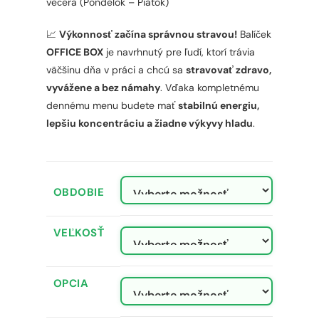
večera (Pondelok – Piatok)
📈
Výkonnosť začína správnou stravou!
Balíček
OFFICE BOX
je navrhnutý pre ľudí, ktorí trávia
väčšinu dňa v práci a chcú sa
stravovať zdravo,
vyvážene a bez námahy
. Vďaka kompletnému
dennému menu budete mať
stabilnú energiu,
lepšiu koncentráciu a žiadne výkyvy hladu
.
OBDOBIE
VEĽKOSŤ
OPCIA