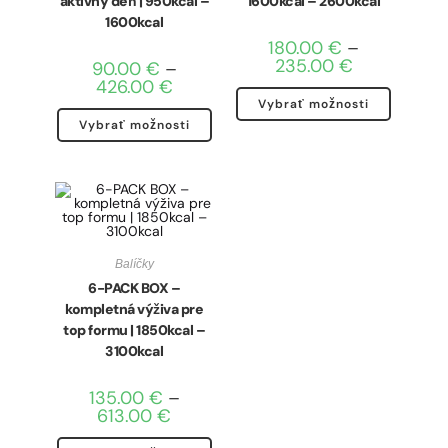
aktívny deň | 950kcal –
1600kcal – 2600kcal
1600kcal
180.00
€
–
235.00
€
90.00
€
–
426.00
€
Vybrať možnosti
Vybrať možnosti
Balíčky
6-PACK BOX –
kompletná výživa pre
top formu | 1850kcal –
3100kcal
135.00
€
–
613.00
€