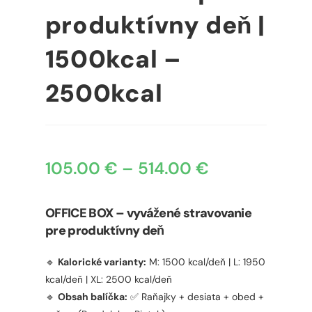
produktívny deň |
1500kcal –
2500kcal
105.00
€
–
514.00
€
OFFICE BOX – vyvážené stravovanie
pre produktívny deň
🔹
Kalorické varianty:
M: 1500 kcal/deň | L: 1950
kcal/deň | XL: 2500 kcal/deň
🔹
Obsah balíčka:
✅ Raňajky + desiata + obed +