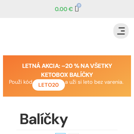
0.00
€
LETNÁ AKCIA: –20 % NA VŠETKY
KETOBOX BALÍČKY
Použi kód
a uži si leto bez varenia.
LETO20
Balíčky