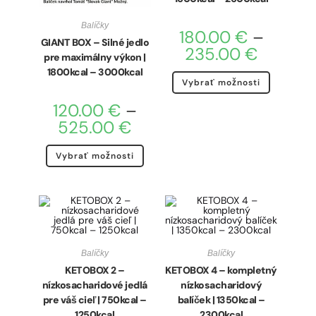
Balíčky
180.00
€
–
GIANT BOX – Silné jedlo
235.00
€
pre maximálny výkon |
1800kcal – 3000kcal
Vybrať možnosti
120.00
€
–
525.00
€
Vybrať možnosti
Balíčky
Balíčky
KETOBOX 2 –
KETOBOX 4 – kompletný
nízkosacharidové jedlá
nízkosacharidový
pre váš cieľ | 750kcal –
balíček | 1350kcal –
1250kcal
2300kcal