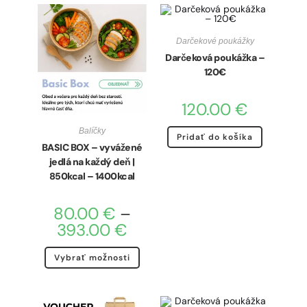
Darčekové poukážky
Darčeková poukážka –
120€
120.00
€
Balíčky
Pridať do košíka
BASIC BOX – vyvážené
jedlá na každý deň |
850kcal – 1400kcal
80.00
€
–
393.00
€
Vybrať možnosti