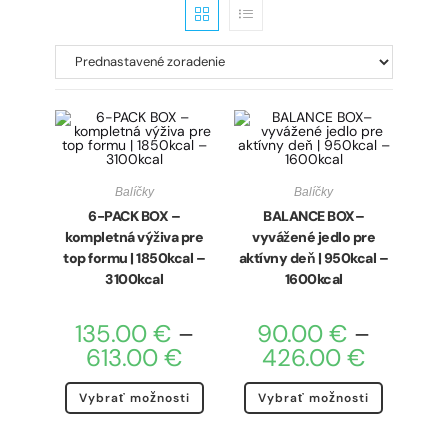
Balíčky
Balíčky
6-PACK BOX –
BALANCE BOX–
kompletná výživa pre
vyvážené jedlo pre
top formu | 1850kcal –
aktívny deň | 950kcal –
3100kcal
1600kcal
135.00
€
–
90.00
€
–
613.00
€
426.00
€
Vybrať možnosti
Vybrať možnosti