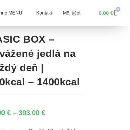
0.00
€
enné MENU
Kontakt
Môj účet
SIC BOX –
vážené jedlá na
ždý deň |
0kcal – 1400kcal
00
€
–
393.00
€