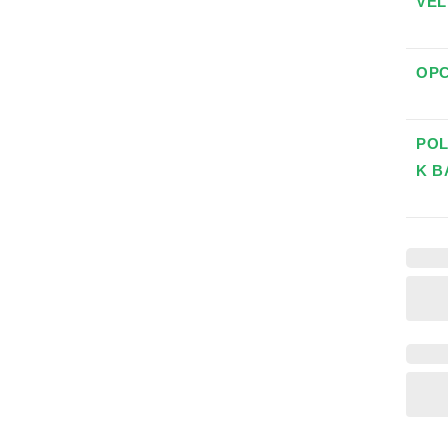
VE
OPC
POL
K B