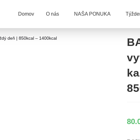
Domov
O nás
NAŠA PONUKA
Týžd
BA
vy
ka
85
80.