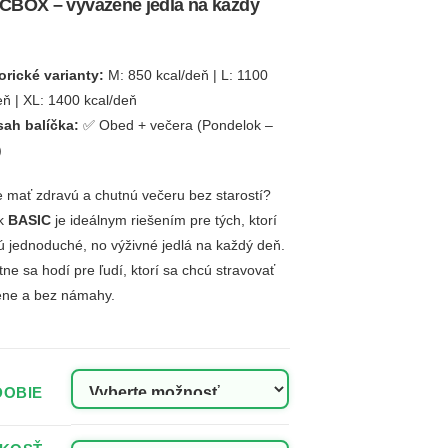
CBOX – vyvážené jedlá na každý
orické varianty:
M: 850 kcal/deň | L: 1100
eň | XL: 1400 kcal/deň
ah balíčka:
✅ Obed + večera (Pondelok –
)
 mať zdravú a chutnú večeru bez starostí?
ek
BASIC
je ideálnym riešením pre tých, ktorí
ú jednoduché, no výživné jedlá na každý deň.
tne sa hodí pre ľudí, ktorí sa chcú stravovať
ene a bez námahy.
DOBIE