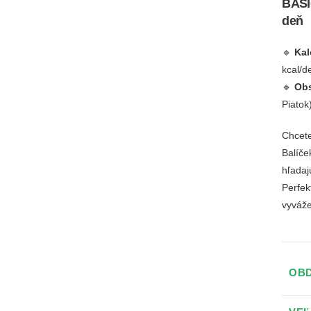
BASI
deň
🔹
Kal
kcal/d
🔹
Obs
Piatok
Chcete
Balíč
hľadaj
Perfek
vyváž
OB