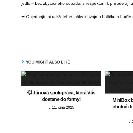
jedlo – bez zbytočného odpadu, s rešpektom k prírode aj 
➡ Objednajte si udržateľné tašky k svojmu balíčku a buďt
YOU MIGHT ALSO LIKE
💥 Júnová spolupráca, ktorá Vás
dostane do formy!
MiniBox b
chutné des
11. júna 2025