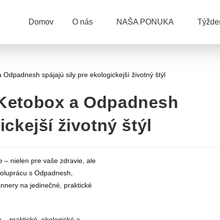
Domov
O nás
NAŠA PONUKA
Týžd
: Ketobox a Odpadnesh
ickejší životný štýl
 – nielen pre vaše zdravie, ale
poluprácu s Odpadnesh,
nnery na jedinečné, praktické
 – praktické, ekologické a