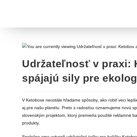
Udržateľnosť v praxi
spájajú sily pre ekolog
V Ketoboxe neustále hľadáme spôsoby, ako robiť veci lepšie
aj pre našu planétu. Preto s radosťou oznamujeme novú s
slovenským projektom, ktorý premieňa použité reklamné ba
produkty.
Spoločne sme vytvorili udržateľné tašky pre balíčky Ketobox