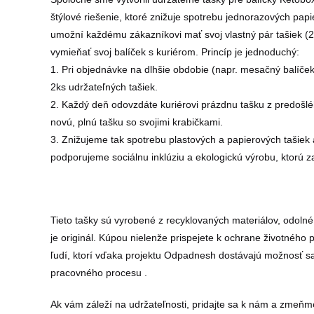
štýlové riešenie, ktoré znižuje spotrebu jednorazových papi
umožní každému zákazníkovi mať svoj vlastný pár tašiek (2
vymieňať svoj balíček s kuriérom. Princíp je jednoduchý:
1. Pri objednávke na dlhšie obdobie (napr. mesačný balíček
2ks udržateľných tašiek.
2. Každý deň odovzdáte kuriérovi prázdnu tašku z predošl
novú, plnú tašku so svojimi krabičkami.
3. Znižujeme tak spotrebu plastových a papierových tašiek
podporujeme sociálnu inklúziu a ekologickú výrobu, ktorú
Tieto tašky sú vyrobené z recyklovaných materiálov, odoln
je originál. Kúpou nielenže prispejete k ochrane životného 
ľudí, ktorí vďaka projektu Odpadnesh dostávajú možnosť s
pracovného procesu .
Ak vám záleží na udržateľnosti, pridajte sa k nám a zme