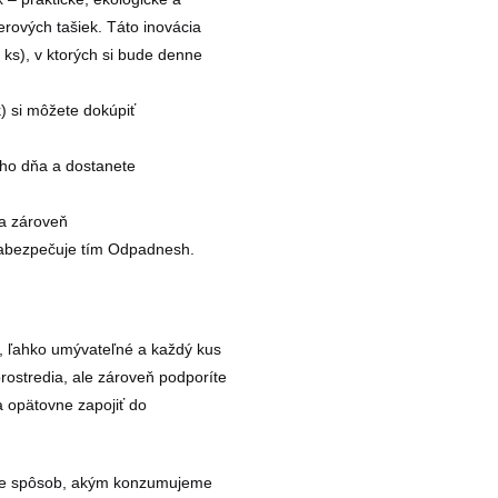
erových tašiek. Táto inovácia
 ks), v ktorých si bude denne
) si môžete dokúpiť
ého dňa a dostanete
 a zároveň
 zabezpečuje tím Odpadnesh.
é, ľahko umývateľné a každý kus
prostredia, ale zároveň podporíte
a opätovne zapojiť do
ňme spôsob, akým konzumujeme