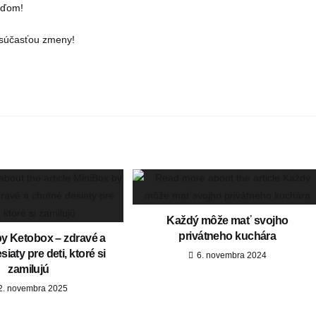
ľuďom!
e súčasťou zmeny!
Každý môže mať svojho
privátneho kuchára
y Ketobox – zdravé a
iaty pre deti, ktoré si
6. novembra 2024
zamilujú
2. novembra 2025