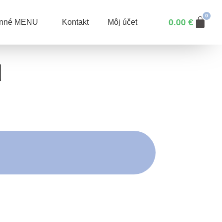
0.00
€
enné MENU
Kontakt
Môj účet
u