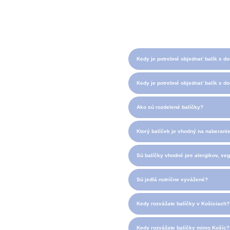
Kedy je potrebné objednať balík s d
Kedy je potrebné objednať balík s 
Ako sú rozdelené balíčky?
Ktorý balíček je vhodný na naberani
Sú balíčky vhodné pre alergikov, ve
Sú jedlá nutrične vyvážené?
Kedy rozvážate balíčky v Košiciach?
Kedy rozvážate balíčky mimo Košíc?