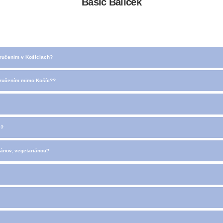
Basic Balíček
oručením v Košiciach?
doručením mimo Košíc??
e?
gánov, vegetariánou?