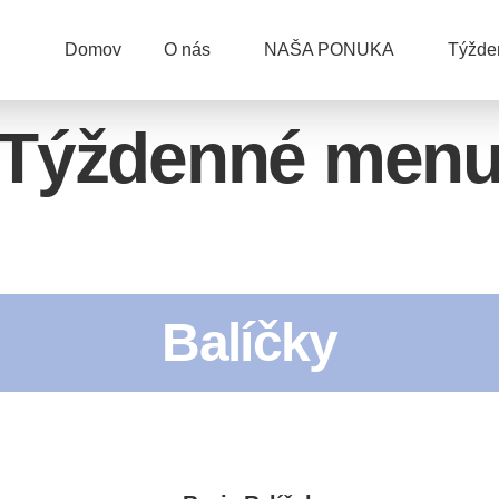
Domov
O nás
NAŠA PONUKA
Týžd
Týždenné men
Balíčky