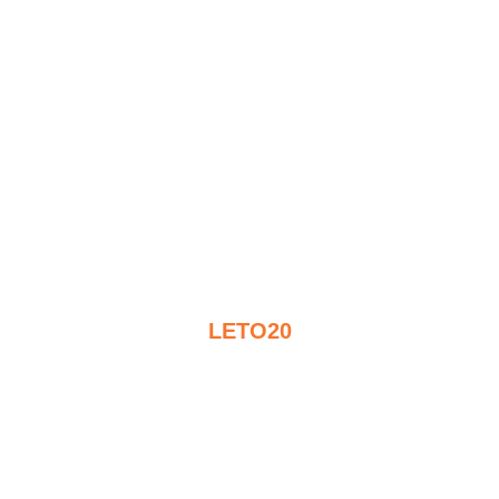
 AKCIA: –20 % NA VŠETKY KETOBOX B
Použi kód
LETO20
a uži si leto bez varenia.