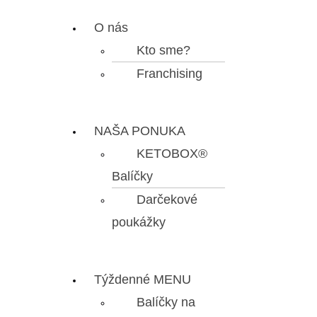
O nás
Kto sme?
Franchising
NAŠA PONUKA
KETOBOX®
Balíčky
Darčekové
poukážky
Týždenné MENU
Balíčky na