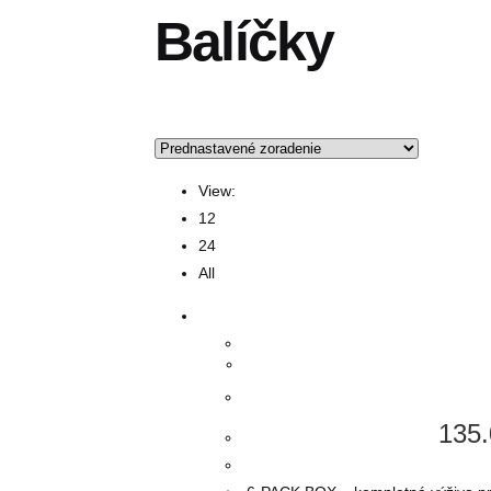
Balíčky
View:
12
24
All
135