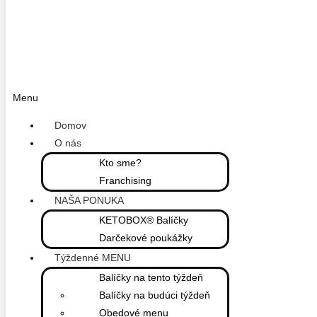
Menu
Domov
O nás
Kto sme?
Franchising
NAŠA PONUKA
KETOBOX® Balíčky
Darčekové poukážky
Týždenné MENU
Balíčky na tento týždeň
Balíčky na budúci týždeň
Obedové menu